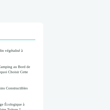
din végétalisé à
 Camping au Bord de
quoi Choisir Cette
ains Constructibles
ge Écologique à
otre Toiture ?