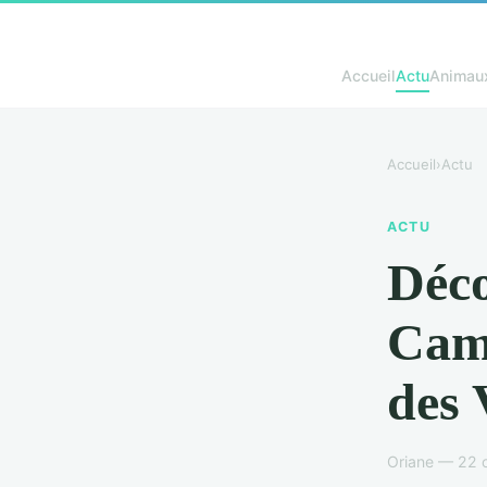
Accueil
Actu
Animau
Accueil
›
Actu
ACTU
Déco
Cam
des 
Oriane — 22 o