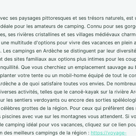
vec ses paysages pittoresques et ses trésors naturels, est
 idéale pour les amateurs de camping. Connu pour ses gorg
es, ses rivières cristallines et ses villages médiévaux charm
 une multitude d'options pour vivre des vacances en plein a
 Les campings en Ardèche se distinguent par leur diversité 
ant des sites familiaux aux options plus intimes pour les cou
anquillité. Que vous cherchiez un emplacement sauvage au 
 planter votre tente ou un mobil-home équipé de tout le co
Ardèche a de quoi satisfaire toutes vos envies. De nombre
verses activités, telles que le canoë-kayak sur la rivière Ar
ur les sentiers verdoyants ou encore des sorties spéléolog
s célèbres grottes de la région. Pour ceux qui préfèrent de
s piscines avec vue sur les montagnes vous attendent. Si vo
le camping idéal pour vos vacances, cliquez sur ce lien pou
n des meilleurs campings de la région :
https://voyage-