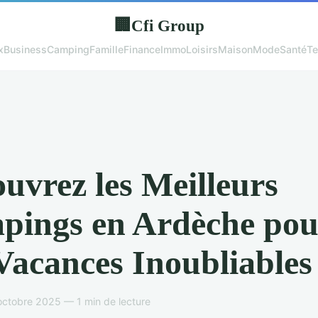
Cfi Group
🏢
x
Business
Camping
Famille
Finance
Immo
Loisirs
Maison
Mode
Santé
Te
uvrez les Meilleurs
pings en Ardèche pou
Vacances Inoubliables
ctobre 2025 — 1 min de lecture