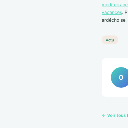
mediterrane
vacances
. 
ardéchoise.
Actu
O
← Voir tous 