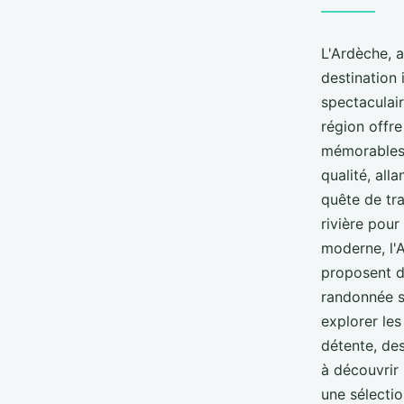
L'Ardèche, a
destination
spectaculair
région offre
mémorables.
qualité, all
quête de tr
rivière pour
moderne, l'
proposent di
randonnée s
explorer le
détente, de
à découvrir 
une sélectio