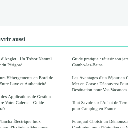
vrir aussi
 d'Anglet : Un Trésor Naturel
Guide pratique : réussir son jar
 du Périgord
Cambo-les-Bains
eurs Hébergements en Bord de
Les Avantages d'un Séjour en
 Entre Luxe et Authenticité
Mer en Corse : Découvrez Pour
Destination pour Vos Vacances
des Applications de Gestion
ire Votre Galerie – Guide
Tout Savoir sur l'Achat de Terr
r.fr
pour Camping en France
lancha Électrique Inox
Pourquoi Choisir un Démoussa
sines d'Extérieur Modernes
Capbreton pour l'Entretien de V