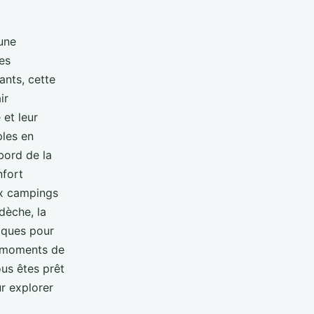
 une
es
ants, cette
ir
et leur
ples en
bord de la
nfort
ux campings
dèche, la
iques pour
s moments de
us êtes prêt
r explorer