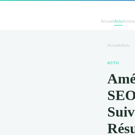
Accueil
Actu
Anima
Accueil
›
Actu
ACTU
Amél
SEO
Suiv
Résu