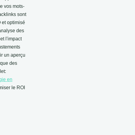
de vos mots-
acklinks sont
 et optimisé
'analyse des
et l'impact
justements
ir un aperçu
 que des
et:
gie en
miser le ROI