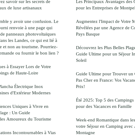
z savoir sur les secrets de
Les Principaux Avantages des 
eaux de luxe artisanaux
pour les Entreprises de Montpel
semble y avoir une confusion. Le
Augmentez l'Impact de Votre Ma
ourni renvoie à une page qui
Révélées par une Agence de 
on de panneaux photovoltaïques
Pays Basque
dans les Landes, ce qui est lié à
e et non au tourisme. Pourriez-
Découvrez les Plus Belles Plage
demande ou fournir le bon lien ?
Guide Ultime pour un Séjour I
Soleil
ues à Essayer Lors de Votre
pings de Haute-Loire
Guide Ultime pour Trouver un
Pas Cher en France: Vos Vacance
lancha Électrique Inox
Prix!
sines d'Extérieur Modernes
Été 2025: Top 5 des Campings 
iences Uniques à Vivre en
pour des Vacances en Famille
llage : Un Guide
 les Amoureux du Tourisme
Week-end Romantique dans les
votre Séjour en Camping avec A
ations Incontournables à Vias
Montagne