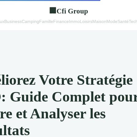
Cfi Group
🏢
ux
Business
Camping
Famille
Finance
Immo
Loisirs
Maison
Mode
Santé
Tec
iorez Votre Stratégie
: Guide Complet pou
re et Analyser les
ltats