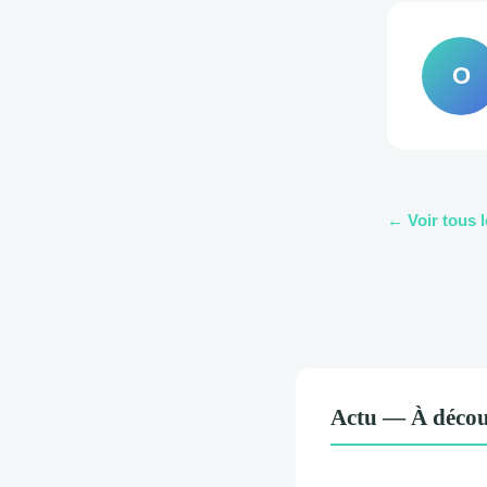
O
← Voir tous l
Actu — À décou