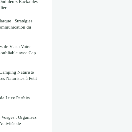
Onduleurs Rackables
lier
rque : Stratégies
Communication du
s de Vias : Votre
noubliable avec Cap
 Camping Naturiste
s Naturistes à Petit
de Luxe Parfaits
 Vosges : Organisez
ctivités de