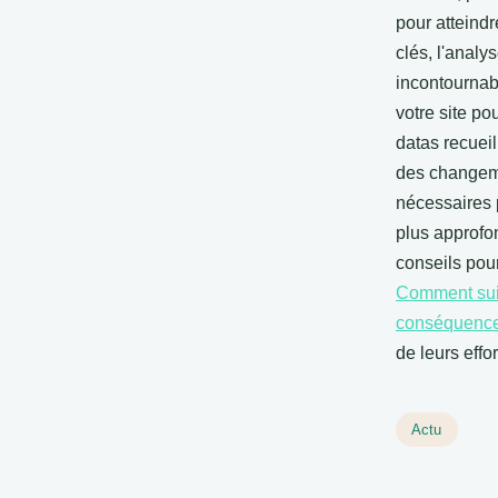
pour atteindr
clés, l'analy
incontournab
votre site po
datas recueil
des changeme
nécessaires 
plus approfo
conseils pour
Comment suivr
conséquenc
de leurs effo
Actu